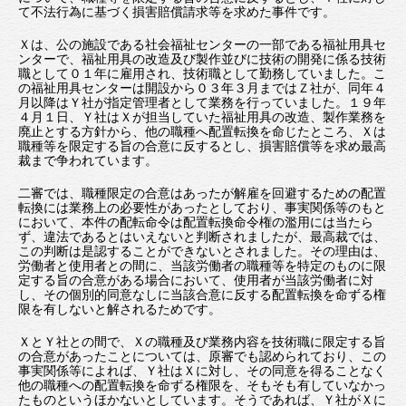
て不法行為に基づく損害賠償請求等を求めた事件です。
Ｘは、公の施設である社会福祉センターの一部である福祉用具セ
ンターで、福祉用具の改造及び製作並びに技術の開発に係る技術
職として０１年に雇用され、技術職として勤務していました。こ
の福祉用具センターは開設から０３年３月まではＺ社が、同年４
月以降はＹ社が指定管理者として業務を行っていました。１９年
４月１日、Ｙ社はＸが担当していた福祉用具の改造、製作業務を
廃止とする方針から、他の職種へ配置転換を命じたところ、Ｘは
職種等を限定する旨の合意に反するとし、損害賠償等を求め最高
裁まで争われています。
二審では、職種限定の合意はあったが解雇を回避するための配置
転換には業務上の必要性があったとしており、事実関係等のもと
において、本件の配転命令は配置転換命令権の濫用には当たら
ず、違法であるとはいえないと判断されましたが、最高裁では、
この判断は是認することができないとされました。その理由は、
労働者と使用者との間に、当該労働者の職種等を特定のものに限
定する旨の合意がある場合において、使用者が当該労働者に対
し、その個別的同意なしに当該合意に反する配置転換を命ずる権
限を有しないと解されるためです。
ＸとＹ社との間で、Ｘの職種及び業務内容を技術職に限定する旨
の合意があったことについては、原審でも認められており、この
事実関係等によれば、Ｙ社はＸに対し、その同意を得ることなく
他の職種への配置転換を命ずる権限を、そもそも有していなかっ
たものというほかないとしています。そうであれば、Ｙ社がＸに