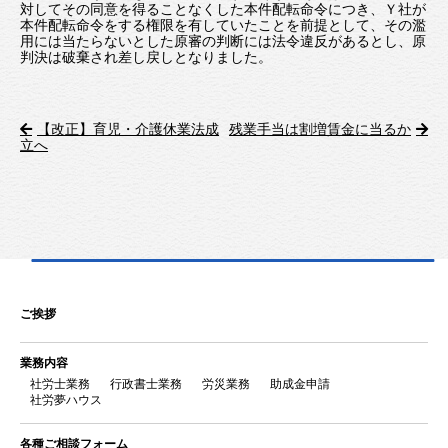
対してその同意を得ることなくした本件配転命令につき、Ｙ社が
本件配転命令をする権限を有していたことを前提として、その濫
用には当たらないとした原審の判断には法令違反があるとし、原
判決は破棄され差し戻しとなりました。
【改正】育児・介護休業法成
残業手当は割増賃金に当るか
立へ
ご挨拶
業務内容
社労士業務
行政書士業務
労災業務
助成金申請
社労夢ハウス
各種ご相談フォーム